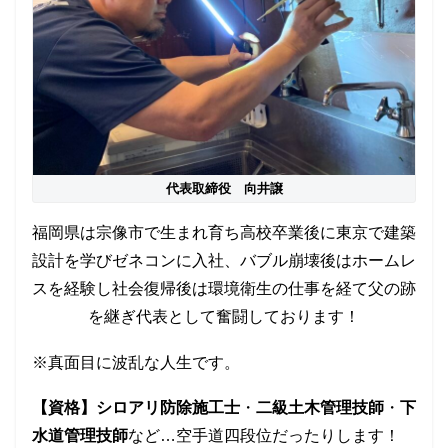
代表取締役 向井譲
福岡県は宗像市で生まれ育ち高校卒業後に東京で建築
設計を学びゼネコンに入社、バブル崩壊後はホームレ
スを経験し社会復帰後は環境衛生の仕事を経て父の跡
を継ぎ代表として奮闘しております！
※真面目に波乱な人生です。
【資格】シロアリ防除施工士
・
二級土木管理技師
・
下
水道管理技師
など…空手道四段位だったりします！