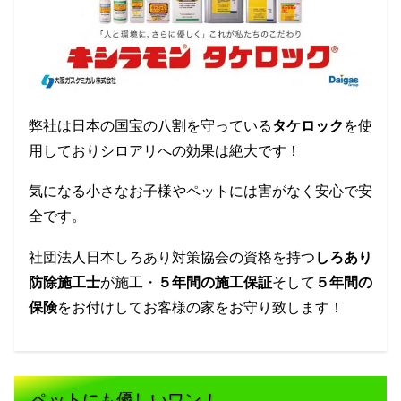
弊社は日本の国宝の八割を守っている
タケロック
を使
用しておりシロアリへの効果は絶大です！
気になる小さなお子様やペットには害がなく安心で安
全です。
社団法人日本しろあり対策協会の資格を持つ
しろあり
防除施工士
が施工・
５年間の施工保証
そして
５年間の
保険
をお付けしてお客様の家をお守り致します！
ペットにも優しいワン！