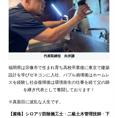
代表取締役 向井譲
福岡県は宗像市で生まれ育ち高校卒業後に東京で建築
設計を学びゼネコンに入社、バブル崩壊後はホームレ
スを経験し社会復帰後は環境衛生の仕事を経て父の跡
を継ぎ代表として奮闘しております！
※真面目に波乱な人生です。
【資格】シロアリ防除施工士
・
二級土木管理技師
・
下