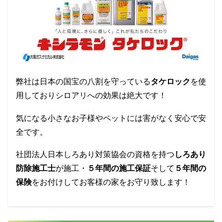
弊社は日本の国宝の八割を守っている
タケロック
を使
用しておりシロアリへの効果は絶大です！
気になる小さなお子様やペットには害がなく安心で安
全です。
社団法人日本しろあり対策協会の資格を持つ
しろあり
防除施工士
が施工・
５年間の施工保証
そして
５年間の
保険
をお付けしてお客様の家をお守り致します！