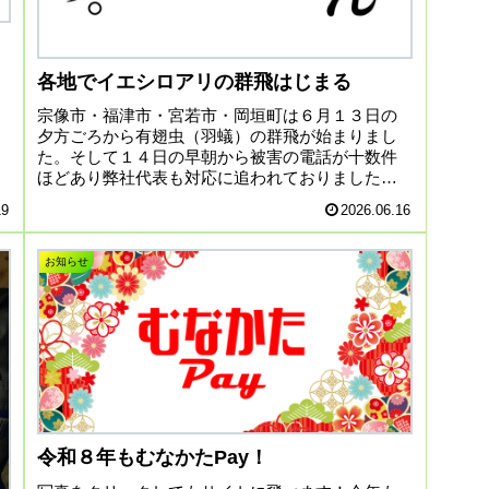
各地でイエシロアリの群飛はじまる
宗像市・福津市・宮若市・岡垣町は６月１３日の
夕方ごろから有翅虫（羽蟻）の群飛が始まりまし
た。そして１４日の早朝から被害の電話が十数件
ほどあり弊社代表も対応に追われておりました
が、バタバタと現地調査で走り回り何とかお客様
19
2026.06.16
を安心させることができ...
お知らせ
令和８年もむなかたPay！