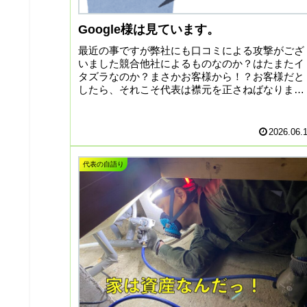
Google様は見ています。
最近の事ですが弊社にも口コミによる攻撃がござ
いました競合他社によるものなのか？はたまたイ
タズラなのか？まさかお客様から！？お客様だと
したら、それこそ代表は襟元を正さねばなりませ
んただ…Google様は見ています。神は見ていま
す。Google...
2026.06.
代表の自語り