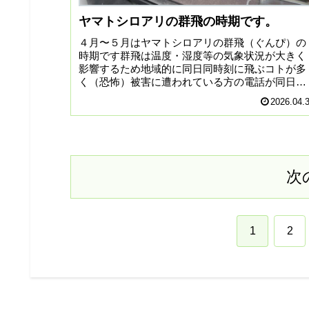
ヤマトシロアリの群飛の時期です。
４月〜５月はヤマトシロアリの群飛（ぐんぴ）の
時期です群飛は温度・湿度等の気象状況が大きく
影響するため地域的に同日同時刻に飛ぶコトが多
く（恐怖）被害に遭われている方の電話が同日に
十数件かかることも珍しくありません。毎年書い
2026.04.
ておりますが拡大注意...
次
1
2