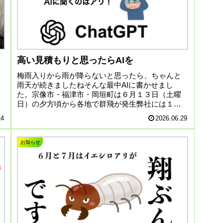
高い見積もりと思ったらAIを
梅雨入りから雨が降らないと思ったら、ちゃんと
雨天が続きましたねそんな最中AIに書かせまし
た。宗像市・福津市・岡垣町は６月１３日（土曜
日）の夕方頃から各地で群飛が発生弊社には１４
日（日曜日）の早朝から電話での相談が約２０件
14
2026.06.29
ほどあり順番に現地調...
お知らせ