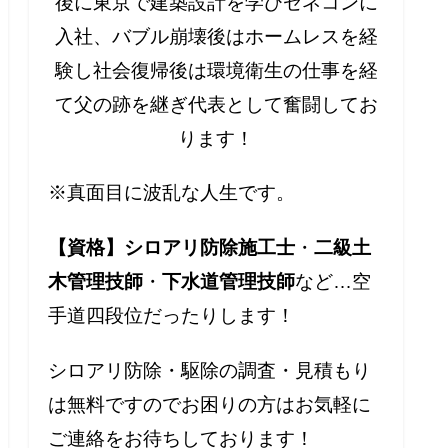
後に東京で建築設計を学びゼネコンに
入社、バブル崩壊後はホームレスを経
験し社会復帰後は環境衛生の仕事を経
て父の跡を継ぎ代表として奮闘してお
ります！
※真面目に波乱な人生です。
【資格】シロアリ防除施工士
・
二級土
木管理技師
・
下水道管理技師
など…空
手道四段位だったりします！
シロアリ防除・駆除の調査・見積もり
は無料ですのでお困りの方はお気軽に
ご連絡をお待ちしております！