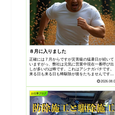
８月に入りました
正確には７月からですが災害級の猛暑日が続いて
いますがっ、弊社は元気に営業中現在一番呼び出
しが多いのは蜂です。これはアシナガバチです。
来る日も来る日も蜂駆除が後をたちませんです
が、不安になっておられるお客様の元へ可能な限
2026.08.
り走っております！ボッ...
お仕事ブログ