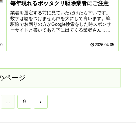
毎年現れるボッタクリ駆除業者にご注意
業者を選定する前に見ていただけたら幸いです。
数字は嘘をつけません声を大にして言います。蜂
駆除でお困りの方がGoogle検索をした時スポンサ
ーサイトと書いてある下に出てくる業者さんって
Googleに宣伝費用を月６万円〜１０万円払って蜂
駆除の宣...
30
2026.04.05
のページ
次
…
9
へ